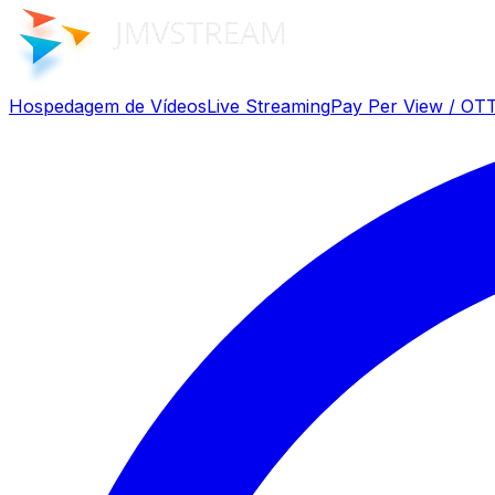
Hospedagem de Vídeos
Live Streaming
Pay Per View / OT