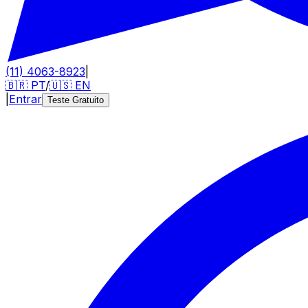
(11) 4063-8923
|
🇧🇷
PT
/
🇺🇸
EN
|
Entrar
Teste Gratuito