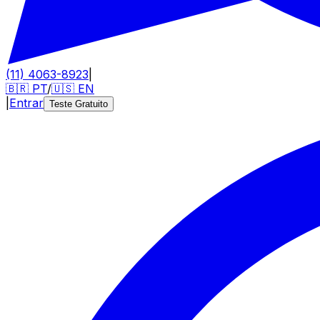
(11) 4063-8923
|
🇧🇷
PT
/
🇺🇸
EN
|
Entrar
Teste Gratuito