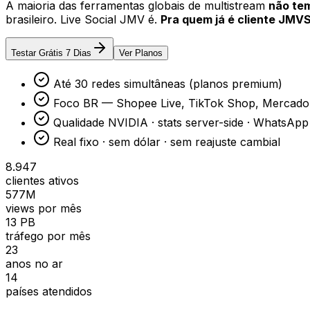
A maioria das ferramentas globais de multistream
não tem
brasileiro. Live Social JMV é.
Pra quem já é cliente JMV
Testar Grátis 7 Dias
Ver Planos
Até 30 redes simultâneas (planos premium)
Foco BR — Shopee Live, TikTok Shop, Mercado 
Qualidade NVIDIA · stats server-side · WhatsAp
Real fixo · sem dólar · sem reajuste cambial
8.947
clientes ativos
577M
views por mês
13 PB
tráfego por mês
23
anos no ar
14
países atendidos