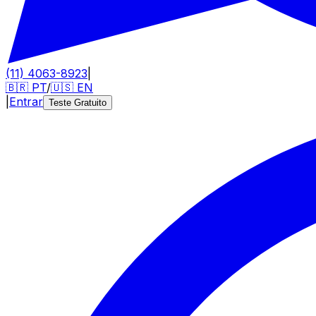
(11) 4063-8923
|
🇧🇷
PT
/
🇺🇸
EN
|
Entrar
Teste Gratuito