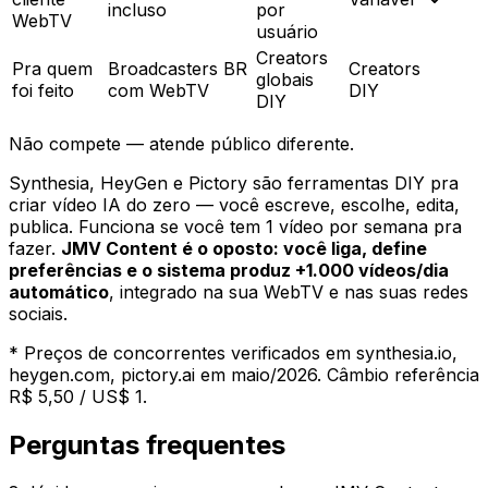
incluso
por
WebTV
usuário
Creators
Pra quem
Broadcasters BR
Creators
globais
foi feito
com WebTV
DIY
DIY
Não compete — atende público diferente.
Synthesia, HeyGen e Pictory são ferramentas DIY pra
criar vídeo IA do zero — você escreve, escolhe, edita,
publica. Funciona se você tem 1 vídeo por semana pra
fazer.
JMV Content é o oposto: você liga, define
preferências e o sistema produz +1.000 vídeos/dia
automático
, integrado na sua WebTV e nas suas redes
sociais.
* Preços de concorrentes verificados em synthesia.io,
heygen.com, pictory.ai em maio/2026. Câmbio referência
R$ 5,50 / US$ 1.
Perguntas frequentes