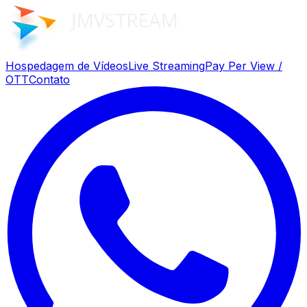
Hospedagem de Vídeos
Live Streaming
Pay Per View /
OTT
Contato