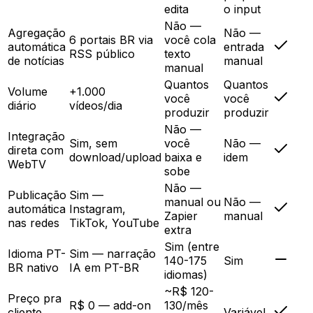
edita
o input
Não —
Agregação
Não —
6 portais BR via
você cola
automática
entrada
RSS público
texto
de notícias
manual
manual
Quantos
Quantos
Volume
+1.000
você
você
diário
vídeos/dia
produzir
produzir
Não —
Integração
Sim, sem
você
Não —
direta com
download/upload
baixa e
idem
WebTV
sobe
Não —
Publicação
Sim —
manual ou
Não —
automática
Instagram,
Zapier
manual
nas redes
TikTok, YouTube
extra
Sim (entre
Idioma PT-
Sim — narração
140-175
Sim
BR nativo
IA em PT-BR
idiomas)
~R$ 120-
Preço pra
R$ 0 — add-on
130/mês
cliente
Variável