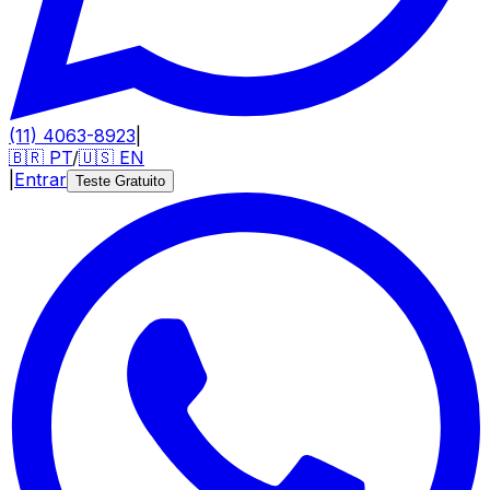
(11) 4063-8923
|
🇧🇷
PT
/
🇺🇸
EN
|
Entrar
Teste Gratuito