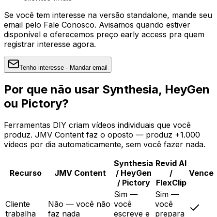
Se você tem interesse na versão standalone, mande seu
email pelo Fale Conosco. Avisamos quando estiver
disponível e oferecemos preço early access pra quem
registrar interesse agora.
Tenho interesse · Mandar email
Por que não usar Synthesia, HeyGen
ou Pictory?
Ferramentas DIY criam vídeos individuais que você
produz. JMV Content faz o oposto — produz +1.000
vídeos por dia automaticamente, sem você fazer nada.
Synthesia
Revid AI
Recurso
JMV Content
/ HeyGen
/
Vence
/ Pictory
FlexClip
Sim —
Sim —
Cliente
Não — você não
você
você
trabalha
faz nada
escreve e
prepara