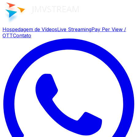
Hospedagem de Vídeos
Live Streaming
Pay Per View /
OTT
Contato