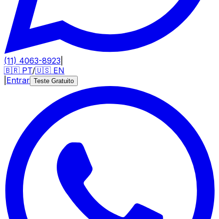
(11) 4063-8923
|
🇧🇷
PT
/
🇺🇸
EN
|
Entrar
Teste Gratuito