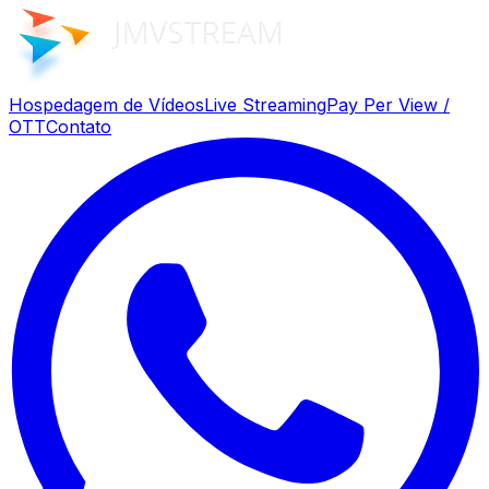
Hospedagem de Vídeos
Live Streaming
Pay Per View /
OTT
Contato