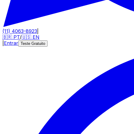
(11) 4063-8923
|
🇧🇷
PT
/
🇺🇸
EN
|
Entrar
Teste Gratuito