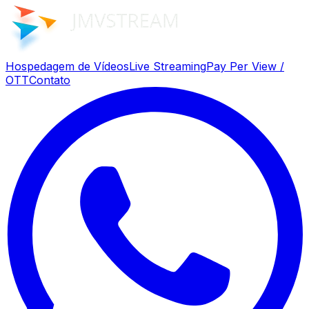
Hospedagem de Vídeos
Live Streaming
Pay Per View /
OTT
Contato