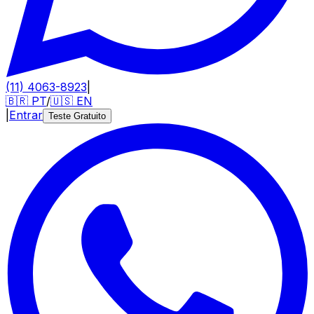
(11) 4063-8923
|
🇧🇷
PT
/
🇺🇸
EN
|
Entrar
Teste Gratuito