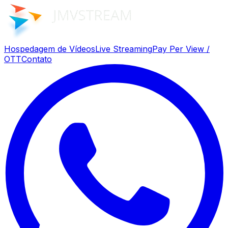
Hospedagem de Vídeos
Live Streaming
Pay Per View /
OTT
Contato