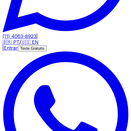
(11) 4063-8923
|
🇧🇷
PT
/
🇺🇸
EN
|
Entrar
Teste Gratuito