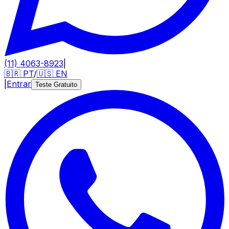
(11) 4063-8923
|
🇧🇷
PT
/
🇺🇸
EN
|
Entrar
Teste Gratuito