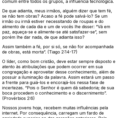
comum entre todos os grupos, a influência tecnológica.
De que adianta, meus irmãos, alguém dizer que tem fé,
se não tem obras? Acaso a fé pode salvá-lo? Se um
irmão ou irmã estiver necessitando de roupas e do
alimento de cada dia e um de vocês lhe disser: “Vá em
paz, aqueça-se e alimente-se até satisfazer-se”, sem
porém lhe dar nada, de que adianta isso?
Assim também a fé, por si só, se não for acompanhada
de obras, está morta”. (Tiago 2:14-17)
O líder, como bom cristão, deve estar sempre disposto e
atento às atribulações que podem ocorrer em sua
congregação e aproveitar desse conhecimento, além de
possuir a iluminação da palavra. Assim estará um passo
a frente para guiá-los e encorajá-los nessa fase de
incertezas. “Pois o Senhor é quem dá sabedoria; de sua
boca procedem o conhecimento e o discernimento”.
(Provérbios 2:6)
Nossos jovens hoje, recebem muitas influências pela
internet. Por consequência, carregam um fardo de