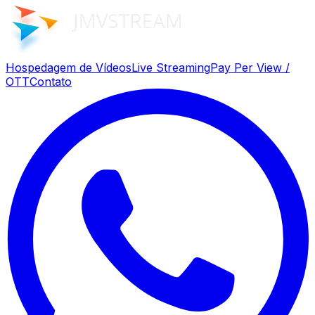
Hospedagem de Vídeos
Live Streaming
Pay Per View /
OTT
Contato