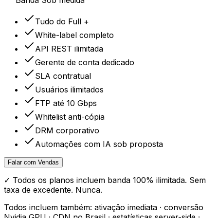
Banda
Sob medida
Tudo do Full +
White-label completo
API REST ilimitada
Gerente de conta dedicado
SLA contratual
Usuários ilimitados
FTP até 10 Gbps
Whitelist anti-cópia
DRM corporativo
Automações com IA sob proposta
Falar com Vendas
✓ Todos os planos incluem banda 100% ilimitada. Sem
taxa de excedente. Nunca.
Todos incluem também: ativação imediata · conversão
Nvidia GPU · CDN no Brasil · estatísticas server-side ·