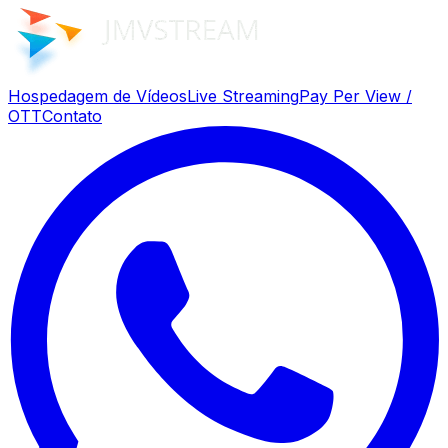
Hospedagem de Vídeos
Live Streaming
Pay Per View /
OTT
Contato