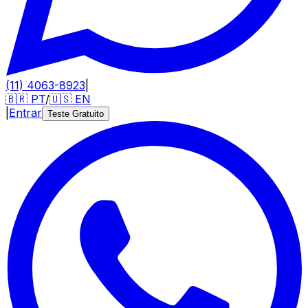
(11) 4063-8923
|
🇧🇷
PT
/
🇺🇸
EN
|
Entrar
Teste Gratuito