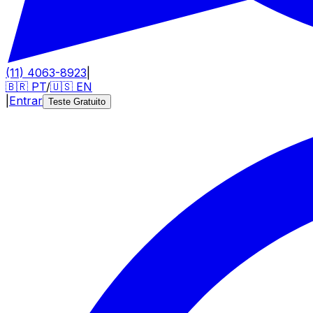
(11) 4063-8923
|
🇧🇷
PT
/
🇺🇸
EN
|
Entrar
Teste Gratuito