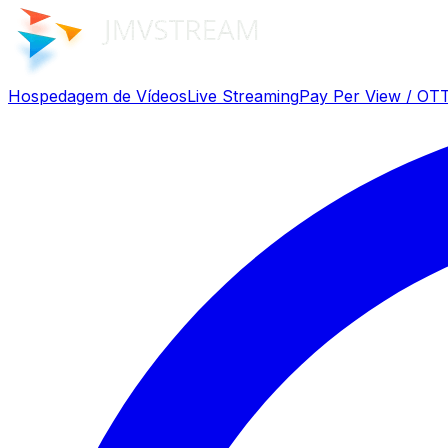
Hospedagem de Vídeos
Live Streaming
Pay Per View / OT