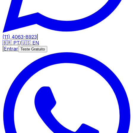
(11) 4063-8923
|
🇧🇷
PT
/
🇺🇸
EN
|
Entrar
Teste Gratuito