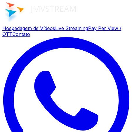
Hospedagem de Vídeos
Live Streaming
Pay Per View /
OTT
Contato